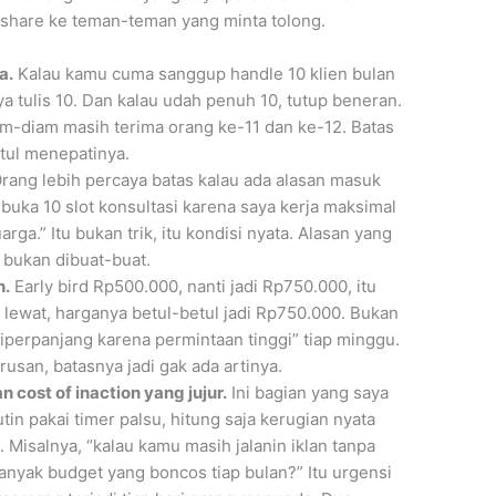
ya share ke teman-teman yang minta tolong.
a.
Kalau kamu cuma sanggup handle 10 klien bulan
ya tulis 10. Dan kalau udah penuh 10, tutup beneran.
iam-diam masih terima orang ke-11 dan ke-12. Batas
etul menepatinya.
rang lebih percaya batas kalau ada alasan masuk
buka 10 slot konsultasi karena saya kerja maksimal
arga.” Itu bukan trik, itu kondisi nyata. Alasan yang
, bukan dibuat-buat.
n.
Early bird Rp500.000, nanti jadi Rp750.000, itu
 lewat, harganya betul-betul jadi Rp750.000. Bukan
iperpanjang karena permintaan tinggi” tiap minggu.
usan, batasnya jadi gak ada artinya.
cost of inaction yang jujur.
Ini bagian yang saya
tin pakai timer palsu, hitung saja kerugian nyata
 Misalnya, “kalau kamu masih jalanin iklan tanpa
anyak budget yang boncos tiap bulan?” Itu urgensi