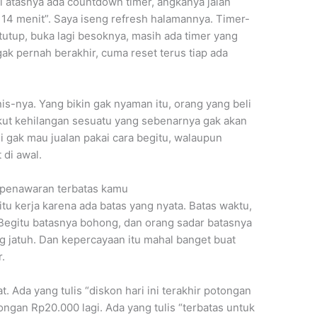
Di atasnya ada countdown timer, angkanya jalan
14 menit”. Saya iseng refresh halamannya. Timer-
 tutup, buka lagi besoknya, masih ada timer yang
ak pernah berakhir, cuma reset terus tiap ada
s-nya. Yang bikin gak nyaman itu, orang yang beli
takut kehilangan sesuatu yang sebenarnya gak akan
di gak mau jualan pakai cara begitu, walaupun
 di awal.
t penawaran terbatas kamu
tu kerja karena ada batas yang nyata. Batas waktu,
s. Begitu batasnya bohong, dan orang sadar batasnya
 jatuh. Dan kepercayaan itu mahal banget buat
.
t. Ada yang tulis “diskon hari ini terakhir potongan
ngan Rp20.000 lagi. Ada yang tulis “terbatas untuk