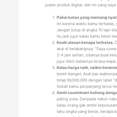
jualan produk digital, dan ini yang sa
Pakai batas yang memang nyat
ini karena waktu kamu terbatas, 
Jangan tutup di angka 10 tapi d
itu jadi jujur kalau kamu betul-b
Kasih alasan kenapa terbatas.
O
akal di belakangnya. “Saya cuma 
2-4 jam sehari, sisanya buat kelu
jujur bikin batasnya terasa wajar
Kalau harga naik, naikin benera
boleh banget. Asal pas waktunya
tetap Rp500.000 dengan label “d
Sekali kamu perpanjang terus-ter
Ganti countdown bohong dengan 
paling suka. Daripada nakut-naku
kalau orang gak ambil keputusan.
tahu angka yang benar, berapa b