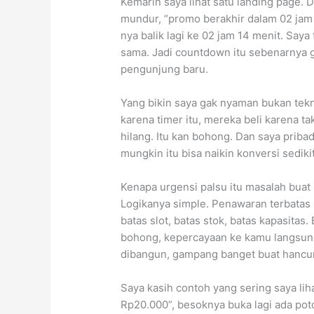
Kemarin saya lihat satu landing page. 
mundur, “promo berakhir dalam 02 jam 
nya balik lagi ke 02 jam 14 menit. Saya
sama. Jadi countdown itu sebenarnya g
pengunjung baru.
Yang bikin saya gak nyaman bukan tekni
karena timer itu, mereka beli karena 
hilang. Itu kan bohong. Dan saya priba
mungkin itu bisa naikin konversi sedikit
Kenapa urgensi palsu itu masalah bua
Logikanya simple. Penawaran terbatas i
batas slot, batas stok, batas kapasita
bohong, kepercayaan ke kamu langsung
dibangun, gampang banget buat hancur
Saya kasih contoh yang sering saya liha
Rp20.000”, besoknya buka lagi ada poto