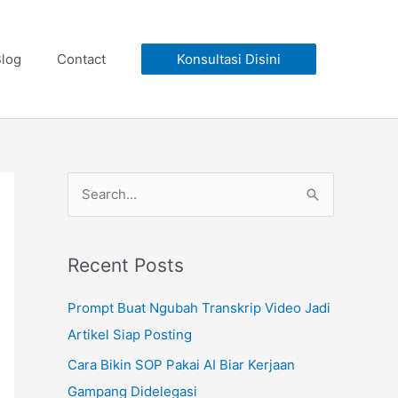
log
Contact
Konsultasi Disini
S
e
a
Recent Posts
r
c
Prompt Buat Ngubah Transkrip Video Jadi
h
Artikel Siap Posting
f
Cara Bikin SOP Pakai AI Biar Kerjaan
o
Gampang Didelegasi
r