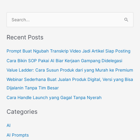
S
e
a
Recent Posts
r
c
Prompt Buat Ngubah Transkrip Video Jadi Artikel Siap Posting
h
Cara Bikin SOP Pakai AI Biar Kerjaan Gampang Didelegasi
f
Value Ladder: Cara Susun Produk dari yang Murah ke Premium
o
Webinar Sederhana Buat Jualan Produk Digital, Versi yang Bisa
r
Dijalanin Tanpa Tim Besar
:
Cara Handle Launch yang Gagal Tanpa Nyerah
Categories
AI
AI Prompts