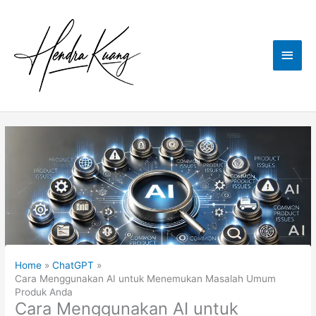
Skip
to
content
Main
Men
Home
ChatGPT
Cara Menggunakan AI untuk Menemukan Masalah Umum
Produk Anda
Cara Menggunakan AI untuk