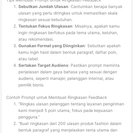
Sebutkan Jumlah Ulasan
: Cantumkan berapa banyak
ulasan yang perlu diringkas untuk memastikan skala
ringkasan sesuai kebutuhan.
Tentukan Fokus Ringkasan
: Misalnya, apakah kamu
ingin ringkasan berfokus pada tema utama, keluhan,
atau rekomendasi.
Gunakan Format yang Diinginkan
: Sebutkan apakah
kamu ingin hasil dalam bentuk paragraf, daftar poin,
atau tabel.
Sertakan Target Audiens
: Pastikan prompt meminta
penjelasan dalam gaya bahasa yang sesuai dengan
audiens, seperti manajer, pelanggan internal, atau
pemilik bisnis.
Contoh Prompt untuk Membuat Ringkasan Feedback
“Ringkas ulasan pelanggan tentang layanan pengiriman
kami menjadi 5 poin utama, fokus pada kepuasan
pengguna.”
“Buat ringkasan dari 200 ulasan produk fashion dalam
bentuk paragraf yang menjelaskan tema utama dan