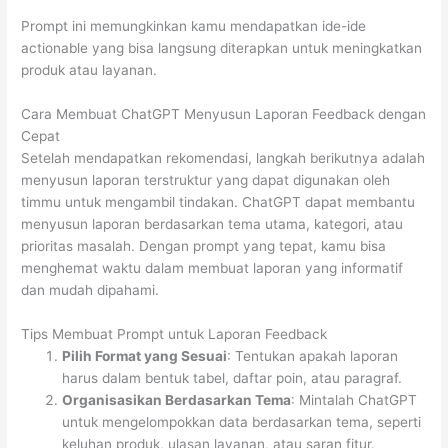
Prompt ini memungkinkan kamu mendapatkan ide-ide
actionable yang bisa langsung diterapkan untuk meningkatkan
produk atau layanan.
Cara Membuat ChatGPT Menyusun Laporan Feedback dengan
Cepat
Setelah mendapatkan rekomendasi, langkah berikutnya adalah
menyusun laporan terstruktur yang dapat digunakan oleh
timmu untuk mengambil tindakan. ChatGPT dapat membantu
menyusun laporan berdasarkan tema utama, kategori, atau
prioritas masalah. Dengan prompt yang tepat, kamu bisa
menghemat waktu dalam membuat laporan yang informatif
dan mudah dipahami.
Tips Membuat Prompt untuk Laporan Feedback
Pilih Format yang Sesuai
: Tentukan apakah laporan
harus dalam bentuk tabel, daftar poin, atau paragraf.
Organisasikan Berdasarkan Tema
: Mintalah ChatGPT
untuk mengelompokkan data berdasarkan tema, seperti
keluhan produk, ulasan layanan, atau saran fitur.