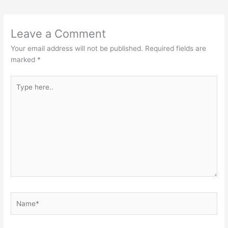
Leave a Comment
Your email address will not be published.
Required fields are
marked
*
Type
here..
Name*