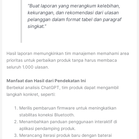
“Buat laporan yang merangkum kelebihan,
kekurangan, dan rekomendasi dari ulasan
pelanggan dalam format tabel dan paragraf
singkat.”
Hasil laporan memungkinkan tim manajemen memahami area
prioritas untuk perbaikan produk tanpa harus membaca
seluruh 1.000 ulasan.
Manfaat dan Hasil dari Pendekatan Ini
Berbekal analisis ChatGPT, tim produk dapat mengambil
langkah konkret, seperti:
Merilis pembaruan firmware untuk meningkatkan
stabilitas koneksi Bluetooth.
Menambahkan panduan penggunaan interaktif di
aplikasi pendamping produk.
Merancang iterasi produk baru dengan baterai