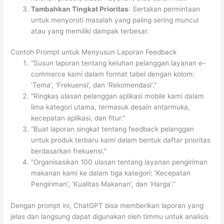
Tambahkan Tingkat Prioritas
: Sertakan permintaan
untuk menyoroti masalah yang paling sering muncul
atau yang memiliki dampak terbesar.
Contoh Prompt untuk Menyusun Laporan Feedback
“Susun laporan tentang keluhan pelanggan layanan e-
commerce kami dalam format tabel dengan kolom:
‘Tema’, ‘Frekuensi’, dan ‘Rekomendasi’.”
“Ringkas ulasan pelanggan aplikasi mobile kami dalam
lima kategori utama, termasuk desain antarmuka,
kecepatan aplikasi, dan fitur.”
“Buat laporan singkat tentang feedback pelanggan
untuk produk terbaru kami dalam bentuk daftar prioritas
berdasarkan frekuensi.”
“Organisasikan 100 ulasan tentang layanan pengiriman
makanan kami ke dalam tiga kategori: ‘Kecepatan
Pengiriman’, ‘Kualitas Makanan’, dan ‘Harga’.”
Dengan prompt ini, ChatGPT bisa memberikan laporan yang
jelas dan langsung dapat digunakan oleh timmu untuk analisis