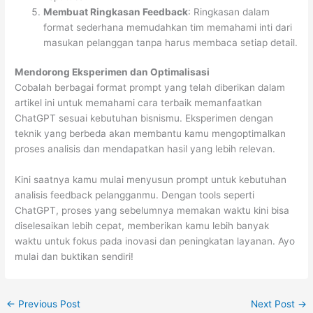
Membuat Ringkasan Feedback
: Ringkasan dalam
format sederhana memudahkan tim memahami inti dari
masukan pelanggan tanpa harus membaca setiap detail.
Mendorong Eksperimen dan Optimalisasi
Cobalah berbagai format prompt yang telah diberikan dalam
artikel ini untuk memahami cara terbaik memanfaatkan
ChatGPT sesuai kebutuhan bisnismu. Eksperimen dengan
teknik yang berbeda akan membantu kamu mengoptimalkan
proses analisis dan mendapatkan hasil yang lebih relevan.
Kini saatnya kamu mulai menyusun prompt untuk kebutuhan
analisis feedback pelangganmu. Dengan tools seperti
ChatGPT, proses yang sebelumnya memakan waktu kini bisa
diselesaikan lebih cepat, memberikan kamu lebih banyak
waktu untuk fokus pada inovasi dan peningkatan layanan. Ayo
mulai dan buktikan sendiri!
←
Previous Post
Next Post
→