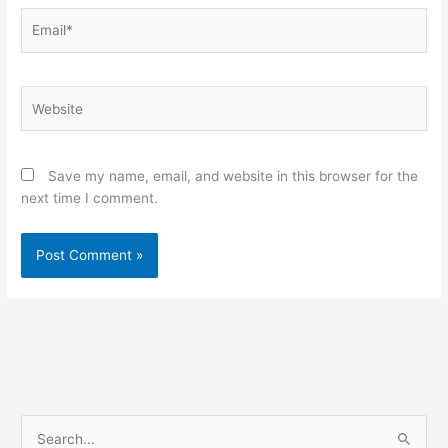
Email*
Website
Save my name, email, and website in this browser for the
next time I comment.
S