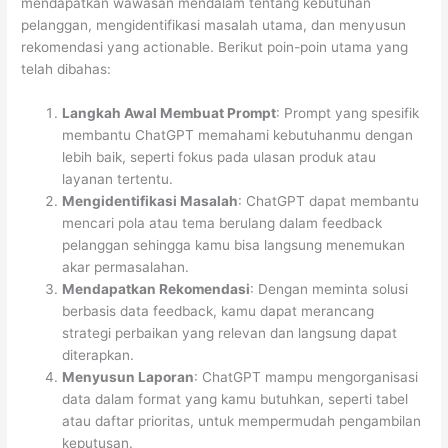
mendapatkan wawasan mendalam tentang kebutuhan
pelanggan, mengidentifikasi masalah utama, dan menyusun
rekomendasi yang actionable. Berikut poin-poin utama yang
telah dibahas:
Langkah Awal Membuat Prompt
: Prompt yang spesifik
membantu ChatGPT memahami kebutuhanmu dengan
lebih baik, seperti fokus pada ulasan produk atau
layanan tertentu.
Mengidentifikasi Masalah
: ChatGPT dapat membantu
mencari pola atau tema berulang dalam feedback
pelanggan sehingga kamu bisa langsung menemukan
akar permasalahan.
Mendapatkan Rekomendasi
: Dengan meminta solusi
berbasis data feedback, kamu dapat merancang
strategi perbaikan yang relevan dan langsung dapat
diterapkan.
Menyusun Laporan
: ChatGPT mampu mengorganisasi
data dalam format yang kamu butuhkan, seperti tabel
atau daftar prioritas, untuk mempermudah pengambilan
keputusan.