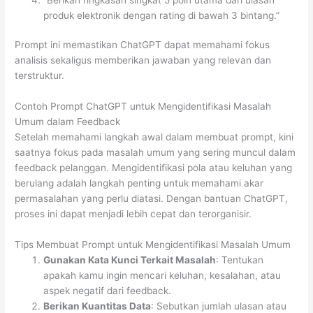
produk elektronik dengan rating di bawah 3 bintang.”
Prompt ini memastikan ChatGPT dapat memahami fokus
analisis sekaligus memberikan jawaban yang relevan dan
terstruktur.
Contoh Prompt ChatGPT untuk Mengidentifikasi Masalah
Umum dalam Feedback
Setelah memahami langkah awal dalam membuat prompt, kini
saatnya fokus pada masalah umum yang sering muncul dalam
feedback pelanggan. Mengidentifikasi pola atau keluhan yang
berulang adalah langkah penting untuk memahami akar
permasalahan yang perlu diatasi. Dengan bantuan ChatGPT,
proses ini dapat menjadi lebih cepat dan terorganisir.
Tips Membuat Prompt untuk Mengidentifikasi Masalah Umum
Gunakan Kata Kunci Terkait Masalah
: Tentukan
apakah kamu ingin mencari keluhan, kesalahan, atau
aspek negatif dari feedback.
Berikan Kuantitas Data
: Sebutkan jumlah ulasan atau