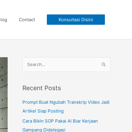
log
Contact
Konsultasi Disini
S
e
a
Recent Posts
r
c
Prompt Buat Ngubah Transkrip Video Jadi
h
Artikel Siap Posting
f
Cara Bikin SOP Pakai AI Biar Kerjaan
o
Gampang Didelegasi
r