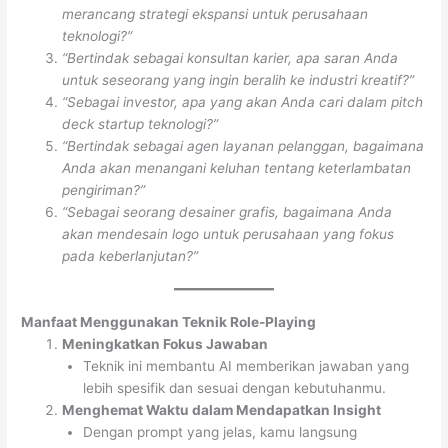
merancang strategi ekspansi untuk perusahaan
teknologi?”
“Bertindak sebagai konsultan karier, apa saran Anda
untuk seseorang yang ingin beralih ke industri kreatif?”
“Sebagai investor, apa yang akan Anda cari dalam pitch
deck startup teknologi?”
“Bertindak sebagai agen layanan pelanggan, bagaimana
Anda akan menangani keluhan tentang keterlambatan
pengiriman?”
“Sebagai seorang desainer grafis, bagaimana Anda
akan mendesain logo untuk perusahaan yang fokus
pada keberlanjutan?”
Manfaat Menggunakan Teknik Role-Playing
Meningkatkan Fokus Jawaban
Teknik ini membantu AI memberikan jawaban yang
lebih spesifik dan sesuai dengan kebutuhanmu.
Menghemat Waktu dalam Mendapatkan Insight
Dengan prompt yang jelas, kamu langsung