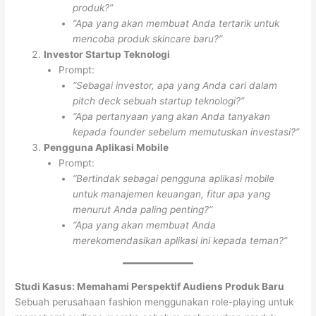
produk?”
“Apa yang akan membuat Anda tertarik untuk
mencoba produk skincare baru?”
Investor Startup Teknologi
Prompt:
“Sebagai investor, apa yang Anda cari dalam
pitch deck sebuah startup teknologi?”
“Apa pertanyaan yang akan Anda tanyakan
kepada founder sebelum memutuskan investasi?”
Pengguna Aplikasi Mobile
Prompt:
“Bertindak sebagai pengguna aplikasi mobile
untuk manajemen keuangan, fitur apa yang
menurut Anda paling penting?”
“Apa yang akan membuat Anda
merekomendasikan aplikasi ini kepada teman?”
Studi Kasus: Memahami Perspektif Audiens Produk Baru
Sebuah perusahaan fashion menggunakan role-playing untuk