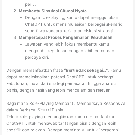
perlu.
Membantu Simulasi Situasi Nyata
Dengan role-playing, kamu dapat menggunakan
ChatGPT untuk mensimulasikan berbagai skenario,
seperti wawancara kerja atau diskusi strategi.
Mempercepat Proses Pengambilan Keputusan
Jawaban yang lebih fokus membantu kamu
mengambil keputusan dengan lebih cepat dan
percaya diri.
Dengan memanfaatkan frasa
“Bertindak sebagai…”
, kamu
dapat memaksimalkan potensi ChatGPT untuk berbagai
kebutuhan, mulai dari strategi pemasaran hingga analisis
bisnis, dengan hasil yang lebih mendalam dan relevan.
Bagaimana Role-Playing Membantu Memperkaya Respons AI
dalam Berbagai Situasi Bisnis
Teknik role-playing memungkinkan kamu memanfaatkan
ChatGPT untuk menjawab tantangan bisnis dengan lebih
spesifik dan relevan. Dengan meminta AI untuk “berperan”