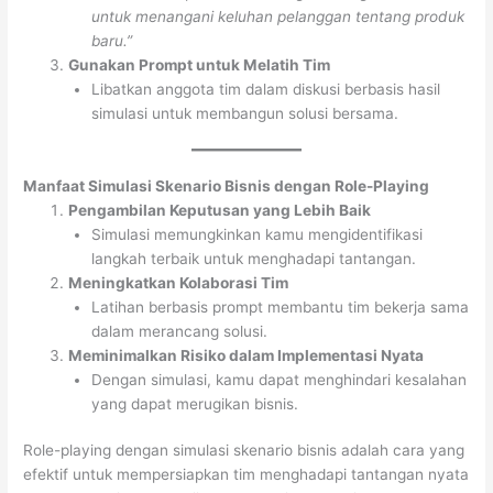
untuk menangani keluhan pelanggan tentang produk
baru.”
Gunakan Prompt untuk Melatih Tim
Libatkan anggota tim dalam diskusi berbasis hasil
simulasi untuk membangun solusi bersama.
Manfaat Simulasi Skenario Bisnis dengan Role-Playing
Pengambilan Keputusan yang Lebih Baik
Simulasi memungkinkan kamu mengidentifikasi
langkah terbaik untuk menghadapi tantangan.
Meningkatkan Kolaborasi Tim
Latihan berbasis prompt membantu tim bekerja sama
dalam merancang solusi.
Meminimalkan Risiko dalam Implementasi Nyata
Dengan simulasi, kamu dapat menghindari kesalahan
yang dapat merugikan bisnis.
Role-playing dengan simulasi skenario bisnis adalah cara yang
efektif untuk mempersiapkan tim menghadapi tantangan nyata