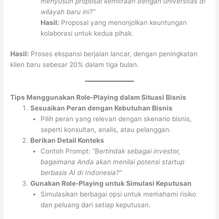
menyusun proposal kemitraan dengan universitas di
wilayah baru ini?”
Hasil:
Proposal yang menonjolkan keuntungan
kolaborasi untuk kedua pihak.
Hasil:
Proses ekspansi berjalan lancar, dengan peningkatan
klien baru sebesar 20% dalam tiga bulan.
Tips Menggunakan Role-Playing dalam Situasi Bisnis
Sesuaikan Peran dengan Kebutuhan Bisnis
Pilih peran yang relevan dengan skenario bisnis,
seperti konsultan, analis, atau pelanggan.
Berikan Detail Konteks
Contoh Prompt:
“Bertindak sebagai investor,
bagaimana Anda akan menilai potensi startup
berbasis AI di Indonesia?”
Gunakan Role-Playing untuk Simulasi Keputusan
Simulasikan berbagai opsi untuk memahami risiko
dan peluang dari setiap keputusan.