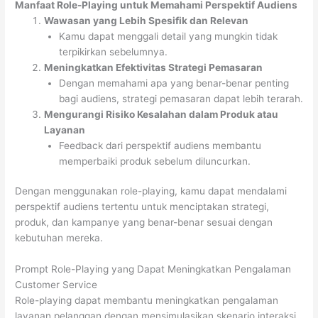
Manfaat Role-Playing untuk Memahami Perspektif Audiens
Wawasan yang Lebih Spesifik dan Relevan
Kamu dapat menggali detail yang mungkin tidak
terpikirkan sebelumnya.
Meningkatkan Efektivitas Strategi Pemasaran
Dengan memahami apa yang benar-benar penting
bagi audiens, strategi pemasaran dapat lebih terarah.
Mengurangi Risiko Kesalahan dalam Produk atau
Layanan
Feedback dari perspektif audiens membantu
memperbaiki produk sebelum diluncurkan.
Dengan menggunakan role-playing, kamu dapat mendalami
perspektif audiens tertentu untuk menciptakan strategi,
produk, dan kampanye yang benar-benar sesuai dengan
kebutuhan mereka.
Prompt Role-Playing yang Dapat Meningkatkan Pengalaman
Customer Service
Role-playing dapat membantu meningkatkan pengalaman
layanan pelanggan dengan mensimulasikan skenario interaksi