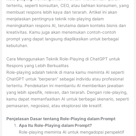
tertentu, seperti konsultan, CEO, atau bahkan konsumen, yang
membuat respons lebih kaya dan terarah. Artikel ini akan
menjelaskan pentingnya teknik role-playing dalam
meningkatkan respons AI, terutama dalam konteks bisnis dan
kreativitas. Kamu juga akan menemukan contoh-contoh
prompt yang dapat langsung diaplikasikan untuk berbagai
kebutuhan.
Cara Menggunakan Teknik Role-Playing di ChatGPT untuk
Respons yang Lebih Berkualitas
Role-playing adalah teknik di mana kamu meminta AI seperti
ChatGPT untuk “berperan” sebagai individu atau profesional
tertentu. Pendekatan ini membantu AI memberikan jawaban
yang lebih spesifik, relevan, dan terarah. Dengan role-playing,
kamu dapat memanfaatkan AI untuk berbagai skenario, seperti
pemasaran, negosiasi, atau eksplorasi ide kreatif.
Penjelasan Dasar tentang Role-Playing dalam Prompt
Apa Itu Role-Playing dalam Prompt?
Role-playing meminta AI untuk mengadopsi perspektif