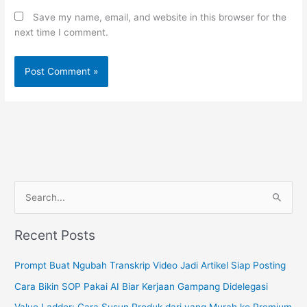
Save my name, email, and website in this browser for the
next time I comment.
S
e
a
Recent Posts
r
c
Prompt Buat Ngubah Transkrip Video Jadi Artikel Siap Posting
h
Cara Bikin SOP Pakai AI Biar Kerjaan Gampang Didelegasi
f