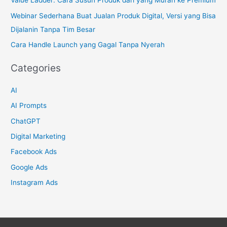
Value Ladder: Cara Susun Produk dari yang Murah ke Premium
o
Webinar Sederhana Buat Jualan Produk Digital, Versi yang Bisa
r
Dijalanin Tanpa Tim Besar
:
Cara Handle Launch yang Gagal Tanpa Nyerah
Categories
AI
AI Prompts
ChatGPT
Digital Marketing
Facebook Ads
Google Ads
Instagram Ads