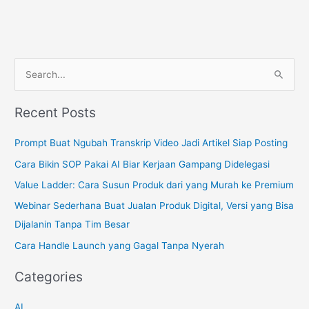
S
e
a
Recent Posts
r
c
Prompt Buat Ngubah Transkrip Video Jadi Artikel Siap Posting
h
Cara Bikin SOP Pakai AI Biar Kerjaan Gampang Didelegasi
f
Value Ladder: Cara Susun Produk dari yang Murah ke Premium
o
Webinar Sederhana Buat Jualan Produk Digital, Versi yang Bisa
r
Dijalanin Tanpa Tim Besar
:
Cara Handle Launch yang Gagal Tanpa Nyerah
Categories
AI