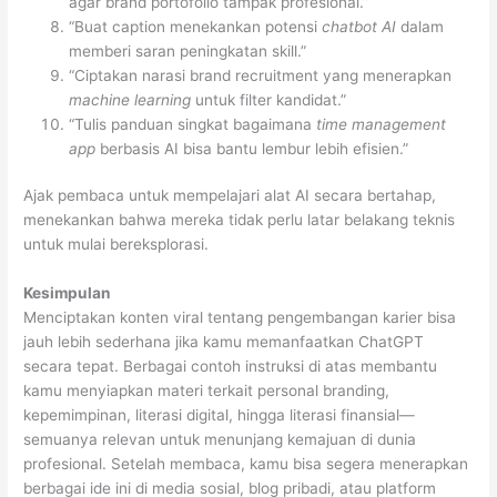
agar brand portofolio tampak profesional.”
“Buat caption menekankan potensi
chatbot AI
dalam
memberi saran peningkatan skill.”
“Ciptakan narasi brand recruitment yang menerapkan
machine learning
untuk filter kandidat.”
“Tulis panduan singkat bagaimana
time management
app
berbasis AI bisa bantu lembur lebih efisien.”
Ajak pembaca untuk mempelajari alat AI secara bertahap,
menekankan bahwa mereka tidak perlu latar belakang teknis
untuk mulai bereksplorasi.
Kesimpulan
Menciptakan konten viral tentang pengembangan karier bisa
jauh lebih sederhana jika kamu memanfaatkan ChatGPT
secara tepat. Berbagai contoh instruksi di atas membantu
kamu menyiapkan materi terkait personal branding,
kepemimpinan, literasi digital, hingga literasi finansial—
semuanya relevan untuk menunjang kemajuan di dunia
profesional. Setelah membaca, kamu bisa segera menerapkan
berbagai ide ini di media sosial, blog pribadi, atau platform