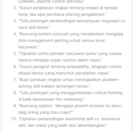
LinkedIn, disertai contoh aktivitas.”
“Susun penjelasan ringkas tentang empati di tempat
kerja, lalu ajak pembaca sharing pengalaman.”
“Tulis postingan perbandingan kemampuan negosiasi vs.
hard skill
teknis.”
“Rancang konten carousel yang menjelaskan mengapa
time management
penting untuk semua level
karyawan.”
“Ciptakan cerita pendek: karyawan junior yang sukses
karena menjaga sopan santun dalam rapat.”
“Susun paragraf tentang
adaptability
, lengkapi contoh
situasi kantor yang menuntut perubahan cepat.”
“Buat panduan ringkas untuk meningkatkan
problem-
solving
skill melalui tantangan harian.”
“Tulis postingan yang menggambarkan
critical thinking
di balik kesuksesan tim marketing.”
“Rancang caption: ‘Mengapa
growth mindset
itu kunci
bagi orang yang mau maju?’”
“Ciptakan perbandingan
leadership skill
vs.
teamwork
skill
, dan mana yang lebih dulu dikembangkan.”