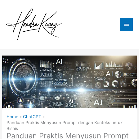
Skip
to
content
Main
Men
Home
ChatGPT
Panduan Praktis Menyusun Prompt dengan Konteks untuk
Bisnis
Panduan Praktis Menyusun Prompt